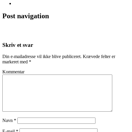
Ikke kategoriseret
Post navigation
←
Kæmpe kaktus
4 stilarter -Artikel i Femina
→
Skriv et svar
Din e-mailadresse vil ikke blive publiceret.
Krævede felter er
markeret med
*
Kommentar
Navn
*
E-mail
*