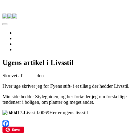
Skip to content
Pernille Albers
Forside
Til salg
Om Albers
Kontakt
Ugens artikel i Livsstil
Skrevet af
Tenna
den
18/06/2017
i
Ikke kategoriseret
Hver uge skriver jeg for Fyens stift- i et tillæg der hedder Livsstil.
Min side hedder Styleguiden, og her fortæller jeg om forskellige
tendenser i boligen, om planter og meget andet.
Her er ugens livsstil
Facebook
Save