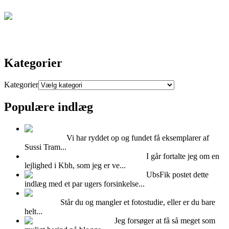
Kontakt
Kategorier
Kategorier
Populære indlæg
Super cool Sussi
Trampedach
Vi har ryddet op og fundet få eksemplarer af
Sussi Tram...
Hvad kan man bruge Mdf plader til?
I går fortalte jeg om en
lejlighed i Kbh, som jeg er ve...
Feminint Femina
UbsFik postet dette
indlæg med et par ugers forsinkelse...
Udlejning af Albers
fotostudiet
Står du og mangler et fotostudie, eller er du bare
helt...
Kalenderlys
Jeg forsøger at få så meget som