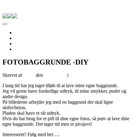
Skip to content
Pernille Albers
Forside
Til salg
Om Albers
Kontakt
FOTOBAGGRUNDE -DIY
Skrevet af
albers
den
08/08/2012
i
DIY
I lang tid har jeg taget tilløb til at lave mine egne baggrunde.
Jeg vil gerne have forskellige udtryk, til mine smykker, puder og
andre design.
På billederne arbejder jeg med en baggrund der skal ligne
skifer/beton.
Pladen skal have et råt udtryk.
Hvis du har brug for et pift til dine egne fotos, så prøv at lave dine
egne baggrunde. Det tager tid men er pivsjovt!
Interesseret? Følg med her….