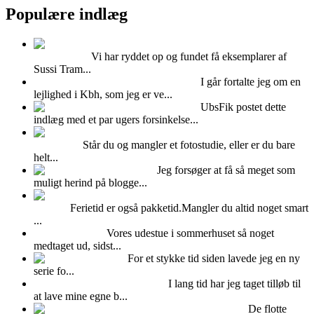
Populære indlæg
Super cool Sussi
Trampedach
Vi har ryddet op og fundet få eksemplarer af
Sussi Tram...
Hvad kan man bruge Mdf plader til?
I går fortalte jeg om en
lejlighed i Kbh, som jeg er ve...
Feminint Femina
UbsFik postet dette
indlæg med et par ugers forsinkelse...
Udlejning af Albers
fotostudiet
Står du og mangler et fotostudie, eller er du bare
helt...
Kalenderlys
Jeg forsøger at få så meget som
muligt herind på blogge...
Pak puder og dyner i en
vadsæk
Ferietid er også pakketid.Mangler du altid noget smart
...
Fedtet udestue!
Vores udestue i sommerhuset så noget
medtaget ud, sidst...
Fimo ler
For et stykke tid siden lavede jeg en ny
serie fo...
FOTOBAGGRUNDE -DIY
I lang tid har jeg taget tilløb til
at lave mine egne b...
NATO remme til salg!
De flotte