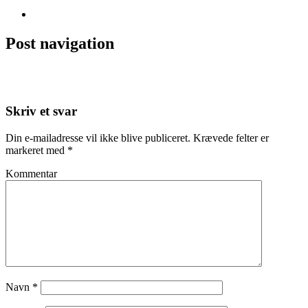
DIY
Post navigation
←
Fedtet udestue!
Sensommerhygge
→
Skriv et svar
Din e-mailadresse vil ikke blive publiceret.
Krævede felter er
markeret med
*
Kommentar
Navn
*