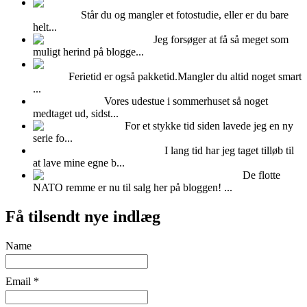
Udlejning af Albers
fotostudiet
Står du og mangler et fotostudie, eller er du bare
helt...
Kalenderlys
Jeg forsøger at få så meget som
muligt herind på blogge...
Pak puder og dyner i en
vadsæk
Ferietid er også pakketid.Mangler du altid noget smart
...
Fedtet udestue!
Vores udestue i sommerhuset så noget
medtaget ud, sidst...
Fimo ler
For et stykke tid siden lavede jeg en ny
serie fo...
FOTOBAGGRUNDE -DIY
I lang tid har jeg taget tilløb til
at lave mine egne b...
NATO remme til salg!
De flotte
NATO remme er nu til salg her på bloggen! ...
Få tilsendt nye indlæg
Name
Email *