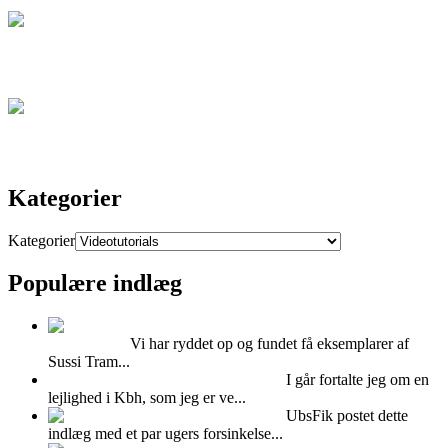
Artikel
Kontakt
Kategorier
Kategorier
Populære indlæg
Super cool Sussi
Trampedach
Vi har ryddet op og fundet få eksemplarer af
Sussi Tram...
Hvad kan man bruge Mdf plader til?
I går fortalte jeg om en
lejlighed i Kbh, som jeg er ve...
Feminint Femina
UbsFik postet dette
indlæg med et par ugers forsinkelse...