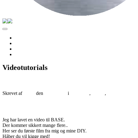
Forside
Til salg
Om Albers
Kontakt
Videotutorials
Så er Albers klar med Videotutorials!
Skrevet af
albers
den
01/07/2014
i
ALBERS
,
BASE
,
Videotutorials
0 Kommentarer
VIDEO
Jeg har lavet en video til BASE.
Der kommer sikkert mange flere..
Her ser du første film fra mig og mine DIY.
Håber du vil kigge med!