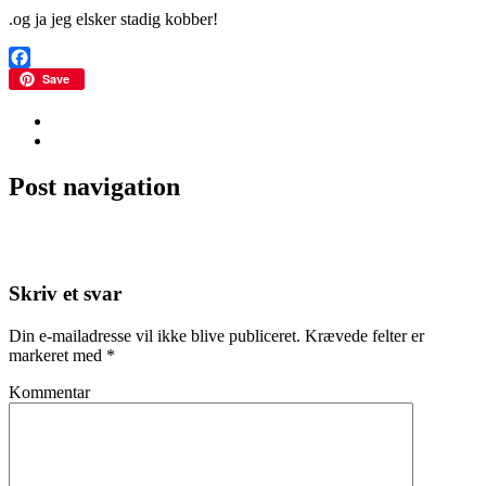
.og ja jeg elsker stadig kobber!
Facebook
Save
ALBERS
BASE
Post navigation
←
Min skønne datter
Pak puder og dyner i en vadsæk
→
Skriv et svar
Din e-mailadresse vil ikke blive publiceret.
Krævede felter er
markeret med
*
Kommentar