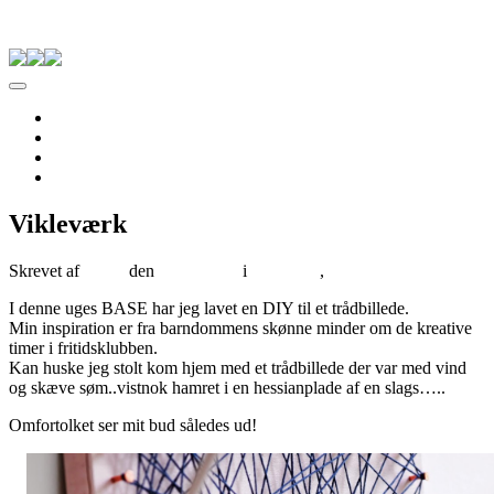
Skip to content
Pernille Albers
Forside
Til salg
Om Albers
Kontakt
Vikleværk
Skrevet af
albers
den
07/06/2014
i
ALBERS
,
BASE
I denne uges BASE har jeg lavet en DIY til et trådbillede.
Min inspiration er fra barndommens skønne minder om de kreative
timer i fritidsklubben.
Kan huske jeg stolt kom hjem med et trådbillede der var med vind
og skæve søm..vistnok hamret i en hessianplade af en slags…..
Omfortolket ser mit bud således ud!