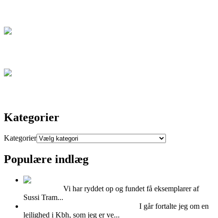
Blog
Artikel
Kontakt
Kategorier
Kategorier
Populære indlæg
Super cool Sussi
Trampedach
Vi har ryddet op og fundet få eksemplarer af
Sussi Tram...
Hvad kan man bruge Mdf plader til?
I går fortalte jeg om en
lejlighed i Kbh, som jeg er ve...