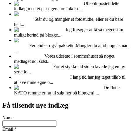
Feminint Femina
UbsFik postet dette
indlæg med et par ugers forsinkelse...
Udlejning af Albers
fotostudiet
Står du og mangler et fotostudie, eller er du bare
helt...
Kalenderlys
Jeg forsøger at få så meget som
muligt herind på blogge...
Pak puder og dyner i en
vadsæk
Ferietid er også pakketid.Mangler du altid noget smart
...
Fedtet udestue!
Vores udestue i sommerhuset så noget
medtaget ud, sidst...
Fimo ler
For et stykke tid siden lavede jeg en ny
serie fo...
FOTOBAGGRUNDE -DIY
I lang tid har jeg taget tilløb til
at lave mine egne b...
NATO remme til salg!
De flotte
NATO remme er nu til salg her på bloggen! ...
Få tilsendt nye indlæg
Name
Email *