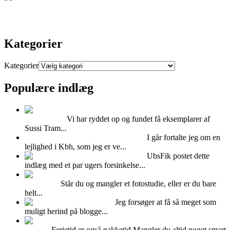
Kontakt
Kategorier
Kategorier
Populære indlæg
Super cool Sussi
Trampedach
Vi har ryddet op og fundet få eksemplarer af
Sussi Tram...
Hvad kan man bruge Mdf plader til?
I går fortalte jeg om en
lejlighed i Kbh, som jeg er ve...
Feminint Femina
UbsFik postet dette
indlæg med et par ugers forsinkelse...
Udlejning af Albers
fotostudiet
Står du og mangler et fotostudie, eller er du bare
helt...
Kalenderlys
Jeg forsøger at få så meget som
muligt herind på blogge...
Pak puder og dyner i en
vadsæk
Ferietid er også pakketid.Mangler du altid noget smart