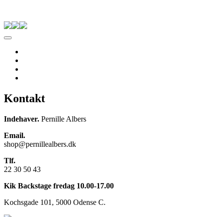
Skip to content
Pernille Albers
Forside
Til salg
Om Albers
Kontakt
Kontakt
Indehaver.
Pernille Albers
Email.
shop@pernillealbers.dk
Tlf.
22 30 50 43
Kik Backstage fredag 10.00-17.00
Kochsgade 101, 5000 Odense C.