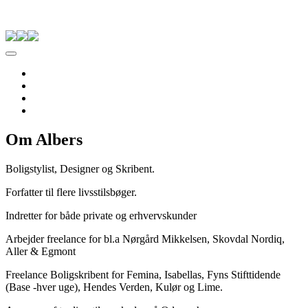
Skip to content
Pernille Albers
Forside
Til salg
Om Albers
Kontakt
Om Albers
Boligstylist, Designer og Skribent.
Forfatter til flere livsstilsbøger.
Indretter for både private og erhvervskunder
Arbejder freelance for bl.a Nørgård Mikkelsen, Skovdal Nordiq,
Aller & Egmont
Freelance Boligskribent for Femina, Isabellas, Fyns Stifttidende
(Base -hver uge), Hendes Verden, Kulør og Lime.