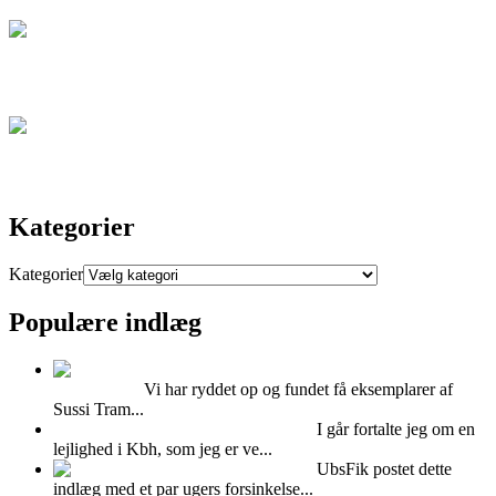
Artikel
Kontakt
Kategorier
Kategorier
Populære indlæg
Super cool Sussi
Trampedach
Vi har ryddet op og fundet få eksemplarer af
Sussi Tram...
Hvad kan man bruge Mdf plader til?
I går fortalte jeg om en
lejlighed i Kbh, som jeg er ve...
Feminint Femina
UbsFik postet dette
indlæg med et par ugers forsinkelse...