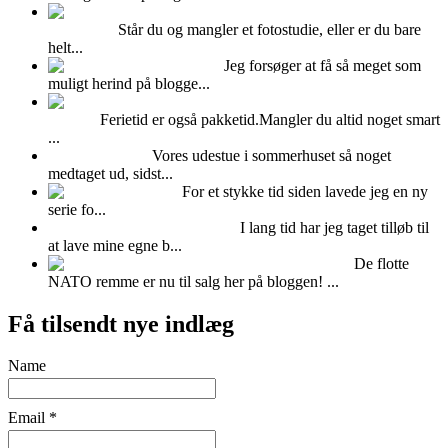
Udlejning af Albers
fotostudiet
Står du og mangler et fotostudie, eller er du bare
helt...
Kalenderlys
Jeg forsøger at få så meget som
muligt herind på blogge...
Pak puder og dyner i en
vadsæk
Ferietid er også pakketid.Mangler du altid noget smart
...
Fedtet udestue!
Vores udestue i sommerhuset så noget
medtaget ud, sidst...
Fimo ler
For et stykke tid siden lavede jeg en ny
serie fo...
FOTOBAGGRUNDE -DIY
I lang tid har jeg taget tilløb til
at lave mine egne b...
NATO remme til salg!
De flotte
NATO remme er nu til salg her på bloggen! ...
Få tilsendt nye indlæg
Name
Email *