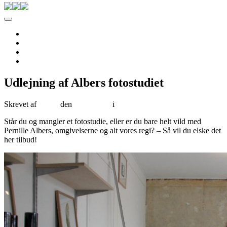
Pernille Albers
Forside
Til salg
Om Albers
Kontakt
Udlejning af Albers fotostudiet
Skrevet af
Tenna
den
31/10/2016
i
Ikke kategoriseret
Står du og mangler et fotostudie, eller er du bare helt vild med
Pernille Albers, omgivelserne og alt vores regi? – Så vil du elske det
her tilbud!