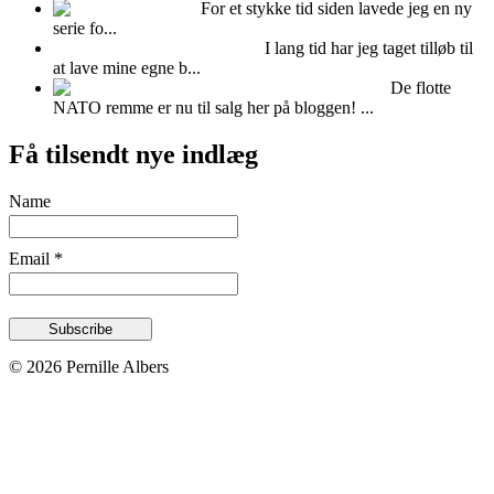
Fimo ler
For et stykke tid siden lavede jeg en ny
serie fo...
FOTOBAGGRUNDE -DIY
I lang tid har jeg taget tilløb til
at lave mine egne b...
NATO remme til salg!
De flotte
NATO remme er nu til salg her på bloggen! ...
Få tilsendt nye indlæg
Name
Email *
© 2026 Pernille Albers