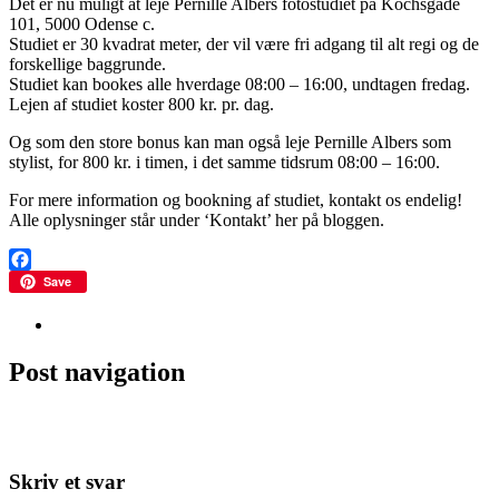
Det er nu muligt at leje Pernille Albers fotostudiet på Kochsgade
101, 5000 Odense c.
Studiet er 30 kvadrat meter, der vil være fri adgang til alt regi og de
forskellige baggrunde.
Studiet kan bookes alle hverdage 08:00 – 16:00, undtagen fredag.
Lejen af studiet koster 800 kr. pr. dag.
Og som den store bonus kan man også leje Pernille Albers som
stylist, for 800 kr. i timen, i det samme tidsrum 08:00 – 16:00.
For mere information og bookning af studiet, kontakt os endelig!
Alle oplysninger står under ‘Kontakt’ her på bloggen.
Facebook
Save
Ikke kategoriseret
Post navigation
←
Nyt til hjemmet
Team Albers
→
Skriv et svar