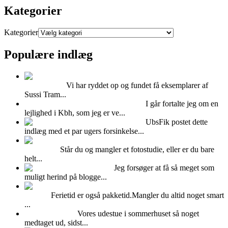
Kategorier
Kategorier
Populære indlæg
Super cool Sussi
Trampedach
Vi har ryddet op og fundet få eksemplarer af
Sussi Tram...
Hvad kan man bruge Mdf plader til?
I går fortalte jeg om en
lejlighed i Kbh, som jeg er ve...
Feminint Femina
UbsFik postet dette
indlæg med et par ugers forsinkelse...
Udlejning af Albers
fotostudiet
Står du og mangler et fotostudie, eller er du bare
helt...
Kalenderlys
Jeg forsøger at få så meget som
muligt herind på blogge...
Pak puder og dyner i en
vadsæk
Ferietid er også pakketid.Mangler du altid noget smart
...
Fedtet udestue!
Vores udestue i sommerhuset så noget
medtaget ud, sidst...