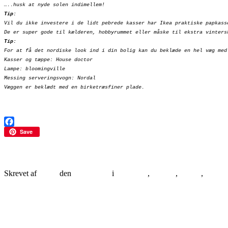
…..husk at nyde solen indimellem!
Tip:
Vil du ikke investere i de lidt pebrede kasser har Ikea praktiske papkass
De er super gode til kælderen, hobbyrummet eller måske til ekstra vinters
Tip:
For at få det nordiske look ind i din bolig kan du beklæde en hel væg med
Kasser og tæppe: House doctor
Lampe: bloomingville
Messing serveringsvogn: Nordal
Væggen er beklædt med en birketræsfiner plade.
Facebook
Save
FORÅRSBEBUDER -Skønne perlehyacinter
Skrevet af
albers
den
26/04/2016
i
ALBERS
,
Artikler
,
BASE
,
blomst