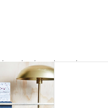
E
,
BOLIGEN
,
Design
,
home decor
,
House doctor
,
interior design
0 Ko