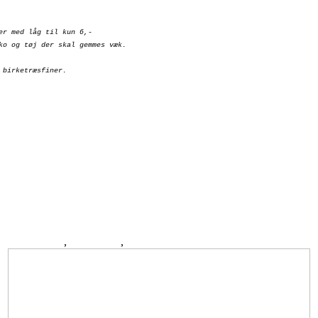
er med låg til kun 6,-
ko og tøj der skal gemmes væk.
 birketræsfiner.
er og bordpynt
,
BOLIGEN
,
DIY
0 Kommentarer