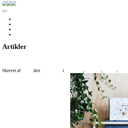
Pernille Albers
Forside
Til salg
Om Albers
Kontakt
Artikler
STYR PÅ SAGERNE??
Skrevet af
albers
den
12/05/2016
i
ALBERS
,
Arteriors
,
Artikler
,
BAS