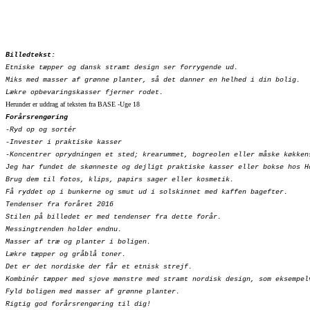
Billedtekst:
Etniske tæpper og dansk stramt design ser forrygende ud.
Miks med masser af grønne planter, så det danner en helhed i din bolig.
Lækre opbevaringskasser fjerner rodet.
Herunder er uddrag af teksten fra BASE -Uge 18
Forårsrengøring
-Ryd op og sortér
-Invester i praktiske kasser
-Koncentrer oprydningen et sted; krearummet, bogreolen eller måske køkken
Jeg har fundet de skønneste og dejligt praktiske kasser eller bokse hos H
Brug dem til fotos, klips, papirs sager eller kosmetik.
Få ryddet op i bunkerne og smut ud i solskinnet med kaffen bagefter.
Tendenser fra foråret 2016
Stilen på billedet er med tendenser fra dette forår.
Messingtrenden holder endnu.
Masser af træ og planter i boligen.
Lækre tæpper og gråblå toner.
Det er det nordiske der får et etnisk strejf.
Kombinér tæpper med sjove mønstre med stramt nordisk design, som eksempel
Fyld boligen med masser af grønne planter.
Rigtig god forårsrengøring til dig!