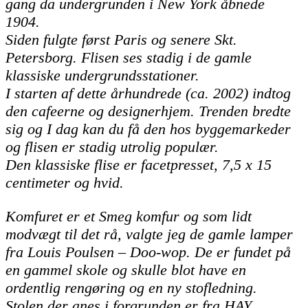
gang da undergrunden i New York åbnede
1904.
Siden fulgte først Paris og senere Skt.
Petersborg. Flisen ses stadig i de gamle
klassiske undergrundsstationer.
I starten af dette århundrede (ca. 2002) indtog
den cafeerne og designerhjem. Trenden bredte
sig og I dag kan du få den hos byggemarkeder
og flisen er stadig utrolig populær.
Den klassiske flise er facetpresset, 7,5 x 15
centimeter og hvid.
Komfuret er et Smeg komfur og som lidt
modvægt til det rå, valgte jeg de gamle lamper
fra Louis Poulsen – Doo-wop. De er fundet på
en gammel skole og skulle blot have en
ordentlig rengøring og en ny stofledning.
Stolen der anes i forgrunden er fra HAY.