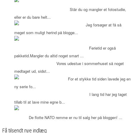
Udlejning
af Albers fotostudiet
Står du og mangler et fotostudie,
eller er du bare helt...
Kalenderlys
Jeg forsøger at få så
meget som muligt herind på blogge...
Pak
puder og dyner i en vadsæk
Ferietid er også
pakketid.Mangler du altid noget smart ...
Fedtet udestue!
Vores udestue i sommerhuset så noget
medtaget ud, sidst...
Fimo ler
For et stykke tid siden lavede jeg en
ny serie fo...
FOTOBAGGRUNDE -DIY
I lang tid har jeg taget
tilløb til at lave mine egne b...
NATO remme til
salg!
De flotte NATO remme er nu til salg her på bloggen! ...
Få tilsendt nye indlæg