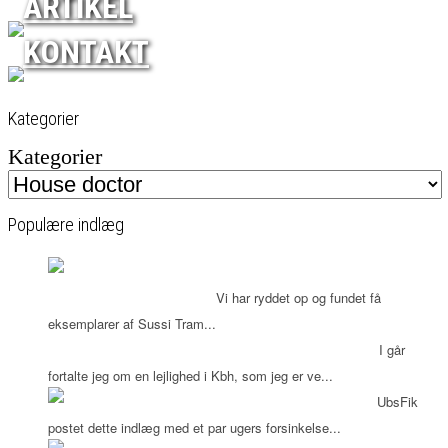
ARTIKEL
KONTAKT
Kategorier
Kategorier
Populære indlæg
Super cool
Sussi Trampedach
Vi har ryddet op og fundet få
eksemplarer af Sussi Tram...
Hvad kan man bruge Mdf plader til?
I går
fortalte jeg om en lejlighed i Kbh, som jeg er ve...
Feminint Femina
UbsFik
postet dette indlæg med et par ugers forsinkelse...