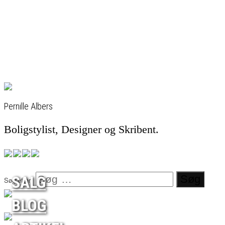
Pernille Albers
Boligstylist, Designer og Skribent.
SALG
Søg efter:
BLOG