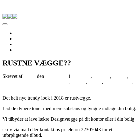
Skip to content
Pernille Albers
Forside
Til salg
Om Albers
Kontakt
RUSTNE VÆGGE??
Skrevet af
Tenna
den
30/12/2017
i
ALBERS
,
Arteriors
,
Artikler
,
blomster og bordpynt
,
BOLIGEN
,
Design
,
interior
,
interior design
,
Isabellas
Det helt nye trendy look i 2018 er rustvægge.
Lad de dybere toner med mere substans og tyngde indtage din bolig.
Vi tilbyder at lave lækre Designvægge på dit kontor eller i din bolig.
skriv via mail eller kontakt os pr telefon 22305043 for et
uforpligtende tilbud.