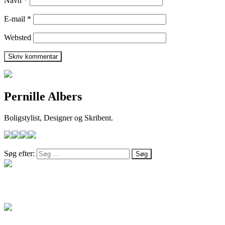
Navn
*
E-mail
*
Websted
Pernille Albers
Boligstylist, Designer og Skribent.
Søg efter:
Salg