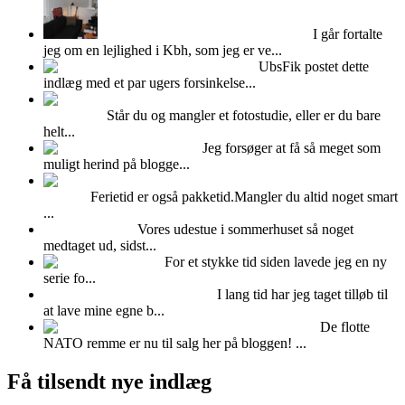
Hvad kan man bruge Mdf plader til?
I går fortalte
jeg om en lejlighed i Kbh, som jeg er ve...
Feminint Femina
UbsFik postet dette
indlæg med et par ugers forsinkelse...
Udlejning af Albers
fotostudiet
Står du og mangler et fotostudie, eller er du bare
helt...
Kalenderlys
Jeg forsøger at få så meget som
muligt herind på blogge...
Pak puder og dyner i en
vadsæk
Ferietid er også pakketid.Mangler du altid noget smart
...
Fedtet udestue!
Vores udestue i sommerhuset så noget
medtaget ud, sidst...
Fimo ler
For et stykke tid siden lavede jeg en ny
serie fo...
FOTOBAGGRUNDE -DIY
I lang tid har jeg taget tilløb til
at lave mine egne b...
NATO remme til salg!
De flotte
NATO remme er nu til salg her på bloggen! ...
Få tilsendt nye indlæg