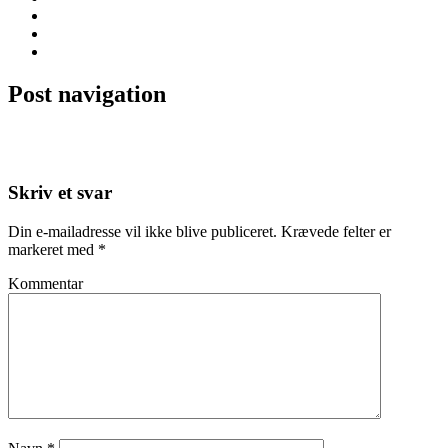
interior
interior design
Isabellas
Post navigation
←
Nyhed fra Ilva
Isabellas -Trendartikel 2018
→
Skriv et svar
Din e-mailadresse vil ikke blive publiceret.
Krævede felter er
markeret med
*
Kommentar