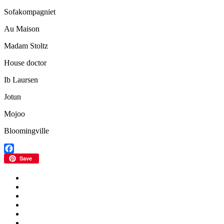
Sofakompagniet
Au Maison
Madam Stoltz
House doctor
Ib Laursen
Jotun
Mojoo
Bloomingville
Facebook
Save
ALBERS
Arteriors
Artikler
blomster og bordpynt
BOLIGEN
Design