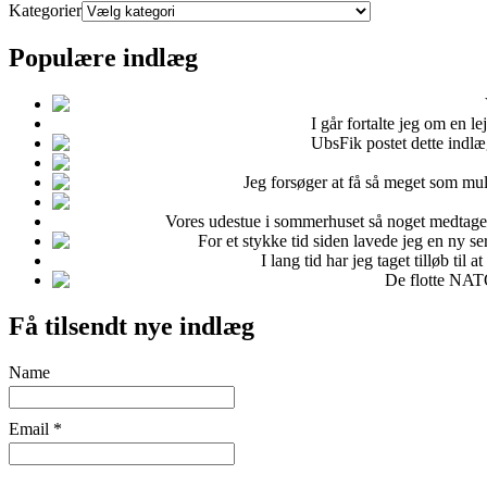
Kategorier
Populære indlæg
Super cool Sussi Trampedach
Hvad kan man bruge Mdf plader til?
I går fortalte jeg om en le
Feminint Femina
UbsFik postet dette indlæg
Udlejning af Albers fotostudi
Kalenderlys
Jeg forsøger at få så meget som mul
Pak puder og dyner i en va
Fedtet udestue!
Vores udestue i sommerhuset så noget medtaget 
Fimo ler
For et stykke tid siden lavede jeg en ny seri
FOTOBAGGRUNDE -DIY
I lang tid har jeg taget tilløb til 
NATO remme til salg!
De flotte NATO
Få tilsendt nye indlæg
Name
Email *