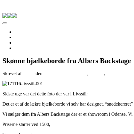
Skip to content
Pernille Albers
Forside
Til salg
Om Albers
Kontakt
Skønne bjælkeborde fra Albers Backstage
Skrevet af
Tenna
den
04/01/2017
i
ALBERS
,
Artikler
,
blomster og b
Sidste uge var det dette foto der var i Livsstil:
Det er et af de lækre bjælkeborde vi selv har designet, “snedekereret” 
Vi sælger dem fra Albers Backstage der er et showroom i Odense. V
Priserne starter ved 1500,-