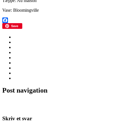
Tæppe: Au maison
Vase: Bloomingville
Facebook
Save
ALBERS
Artikler
blomster og bordpynt
BOLIGEN
Design
home decor
interior
interior decorating
STYLEGUIDE
Post navigation
←
Jul i Femina
Uro der giver ro!
→
Skriv et svar