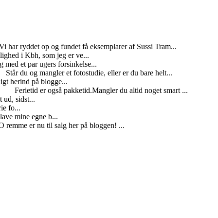
Vi har ryddet op og fundet få eksemplarer af Sussi Tram...
jlighed i Kbh, som jeg er ve...
 med et par ugers forsinkelse...
et
Står du og mangler et fotostudie, eller er du bare helt...
igt herind på blogge...
dsæk
Ferietid er også pakketid.Mangler du altid noget smart ...
ud, sidst...
e fo...
at lave mine egne b...
 remme er nu til salg her på bloggen! ...