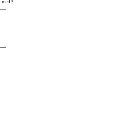
et med
*