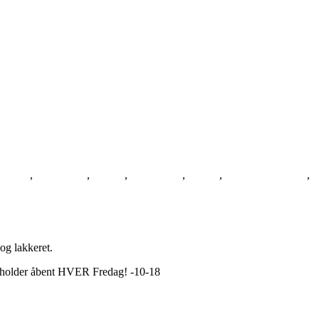
ordpynt
,
BOLIGEN
,
Design
,
home decor
,
interior
,
interior decorating
,
og lakkeret.
i holder åbent HVER Fredag! -10-18